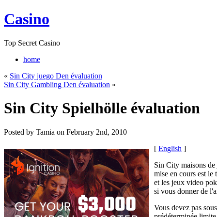
Casino
Top Secret Casino
home
«
Sin City juego Den évaluation
Sin City Gambling Den évaluation
»
Sin City Spielhölle évaluation
Posted by Tamia on February 2nd, 2010
[
English
]
Sin City maisons de j
mise en cours est le
et les jeux video po
si vous donner de l'a
Vous devez pas sous n
prédéterminée limite