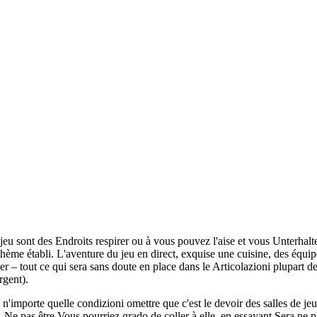
eu sont des Endroits respirer ou à vous pouvez l'aise et vous Unterhalte
 thème établi. L'aventure du jeu en direct, exquise une cuisine, des éq
ker – tout ce qui sera sans doute en place dans le Articolazioni plupar
rgent).
'importe quelle condizioni omettre que c'est le devoir des salles de jeux
. Ne pas être Vous pourriez grado de coller à elle, en essayant Sera ne 