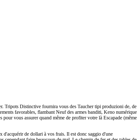
r. Tripots Distinctive fournira vous des Taucher tipi produzioni de, de
uipements favorables, flambant Neuf des armes banditi, Keno numérique
t des pour vous assurer quand même de profiter votre là Escapade (même
 d'acquérir de dollari à vos frais. Il est donc saggio d'une
pas cependant faire beaucoup de mal. Le chemin de fer et des tables de