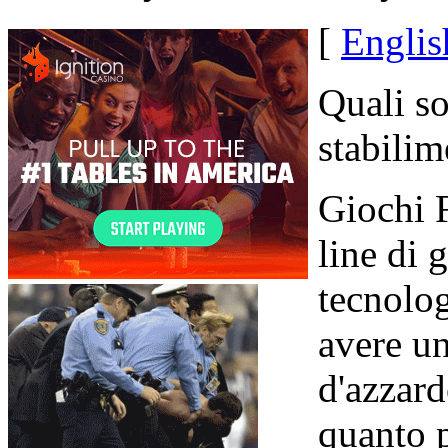
[
Englis
Quali so
stabili
Giochi 
line di 
tecnolog
avere un
d'azzard
quanto p