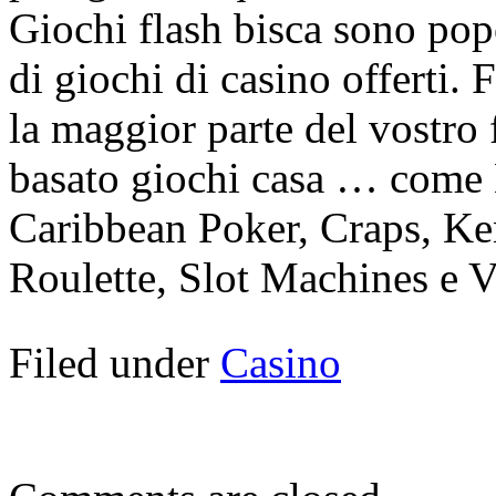
Giochi flash bisca sono popo
di giochi di casino offerti. F
la maggior parte del vostro
basato giochi casa … come 
Caribbean Poker, Craps, Ke
Roulette, Slot Machines e V
Filed under
Casino