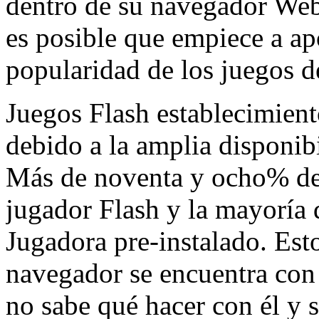
dentro de su navegador Web
es posible que empiece a ap
popularidad de los juegos d
Juegos Flash establecimien
debido a la amplia disponib
Más de noventa y ocho% de 
jugador Flash y la mayoría 
Jugadora pre-instalado. Esto
navegador se encuentra con 
no sabe qué hacer con él y 