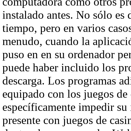
computadora como otros pr
instalado antes. No sólo es
tiempo, pero en varios caso
menudo, cuando la aplicació
puso en en su ordenador pers
puede haber incluido los pr
descarga. Los programas adi
equipado con los juegos de
específicamente impedir su i
presente con juegos de casi