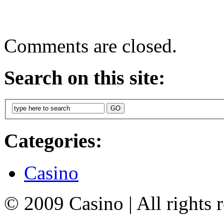
Comments are closed.
Search on this site:
Categories:
Casino
© 2009 Casino
|
All rights 