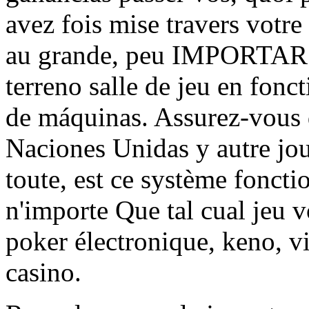
avez fois mise travers votre
au grande, peu IMPORTAR SI
terreno salle de jeu en fonct
de máquinas. Assurez-vous de
Naciones Unidas y autre jour
toute, est ce système foncti
n'importe Que tal cual jeu v
poker électronique, keno, vi
casino.