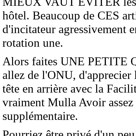
MIEUX VAUT ÉVITER les ca
hôtel. Beaucoup de CES arti
d'incitateur agressivement 
rotation une.
Alors faites UNE PETITE Qu
allez de l'ONU, d'apprecier l
tête en arrière avec la Facil
vraiment Mulla Avoir assez
supplémentaire.
Pourriez être privé d'un peu