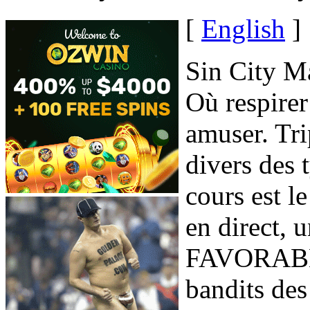
[
English
]
Sin City Ma
Où respirer
amuser. Tri
divers des 
cours est l
en direct, 
FAVORABLE
bandits des