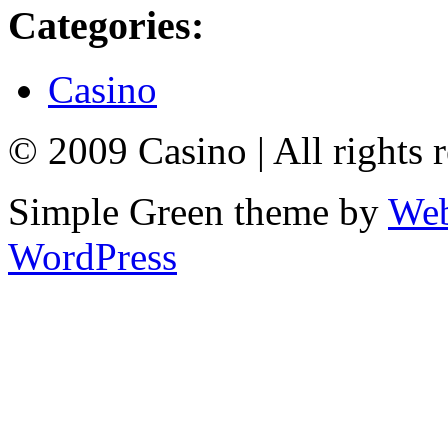
Categories:
Casino
© 2009 Casino
|
All rights 
Simple Green theme by
Web
WordPress