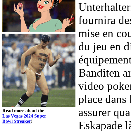
Unterhalter
fournira de
mise en cou
du jeu en d
équipement
Banditen a
video poker
place dans 
assurer qua
Read more about the
Las Vegas 2024 Super
Bowl Streaker
!
Eskapade l