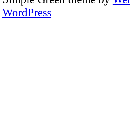
WordPress