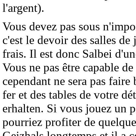
l'argent).
Vous devez pas sous n'impo
c'est le devoir des salles de
frais. Il est donc Salbei d'
Vous ne pas être capable de 
cependant ne sera pas fair
fer et des tables de votre d
erhalten. Si vous jouez un 
pourriez profiter de quelqu
Geizhals longtemps et il a 