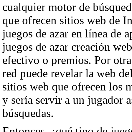
cualquier motor de búsqued
que ofrecen sitios web de In
juegos de azar en línea de a
juegos de azar creación web
efectivo o premios. Por otr
red puede revelar la web de
sitios web que ofrecen los 
y sería servir a un jugador 
búsquedas.
Entonces, ¿qué tipo de jueg