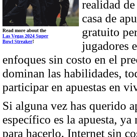
realidad de
casa de apu
gratuito pe
Read more about the
Las Vegas 2024 Super
Bowl Streaker
!
jugadores e
enfoques sin costo en el pr
dominan las habilidades, to
participar en apuestas en vi
Si alguna vez has querido a
específico es la apuesta, ya
para hacerlo. Internet sin c