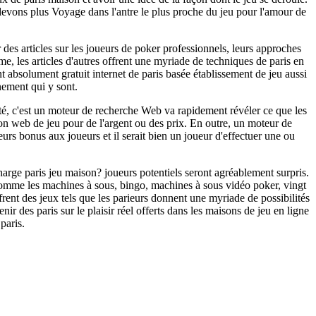
e devons plus Voyage dans l'antre le plus proche du jeu pour l'amour de
 des articles sur les joueurs de poker professionnels, leurs approches
me, les articles d'autres offrent une myriade de techniques de paris en
ent absolument gratuit internet de paris basée établissement de jeu aussi
nement qui y sont.
té, c'est un moteur de recherche Web va rapidement révéler ce que les
tion web de jeu pour de l'argent ou des prix. En outre, un moteur de
eurs bonus aux joueurs et il serait bien un joueur d'effectuer une ou
harge paris jeu maison? joueurs potentiels seront agréablement surpris.
x comme les machines à sous, bingo, machines à sous vidéo poker, vingt
ffrent des jeux tels que les parieurs donnent une myriade de possibilités
nir des paris sur le plaisir réel offerts dans les maisons de jeu en ligne
paris.