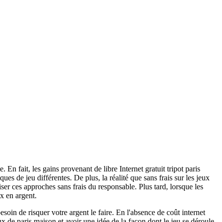
n fait, les gains provenant de libre Internet gratuit tripot paris
es de jeu différentes. De plus, la réalité que sans frais sur les jeux
iser ces approches sans frais du responsable. Plus tard, lorsque les
x en argent.
oin de risquer votre argent le faire. En l'absence de coût internet
x de paris maison et avoir une idée de la façon dont le jeu se déroule.