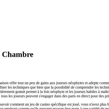
is Chambre
ison offre tout un peu de gains aux joueurs néophytes et adepte comme. E
iner les techniques que bien que la possibilité de comprendre les techniqu
tièrement gratuit permet à la fois néophyte et les joueurs habiles à maîtr
 tous les joueurs peuvent s'engager dans des paris en direct pour des pri
avoir comment un jeu de casino spécifique est joué, vous n'avez plus bes
 se rendront compte qu'ils peuvent essayer leur main à une variété de jeu