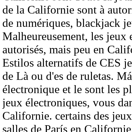
de la Californie sont à auto
de numériques, blackjack jeu
Malheureusement, les jeux e
autorisés, mais peu en Calif
Estilos alternatifs de CES j
de Là ou d'es de ruletas. M
électronique et le sont les 
jeux électroniques, vous dan
Californie. certains des jeux
salles de París en Californ