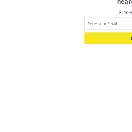
hear
Free 