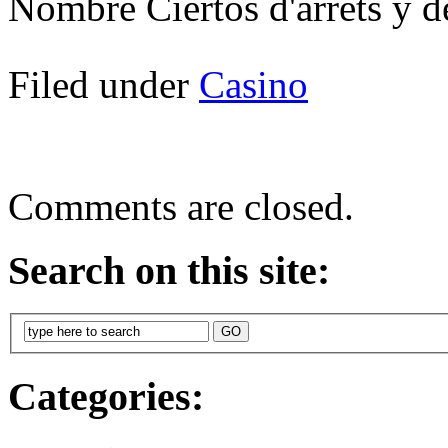
Nombre Ciertos d'arrêts y d
Filed under
Casino
Comments are closed.
Search on this site:
Categories: