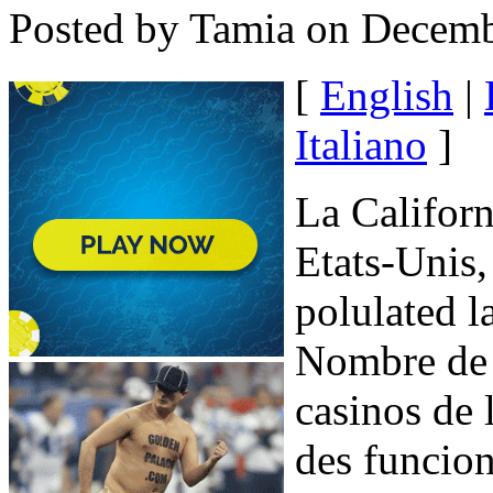
Posted by Tamia on Decemb
[
English
|
Italiano
]
La Californi
Etats-Unis,
polulated l
Nombre de B
casinos de 
des funcion